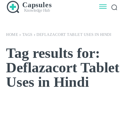
Capsules
Knowledge Hub
HOME
TAGS
DEFLAZACORT TABLET USES IN HINDI
Tag results for:
Deflazacort Tablet
Uses in Hindi